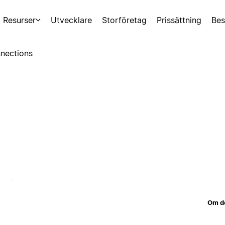
Resurser
Utvecklare
Storföretag
Prissättning
Bes
nections
Om d