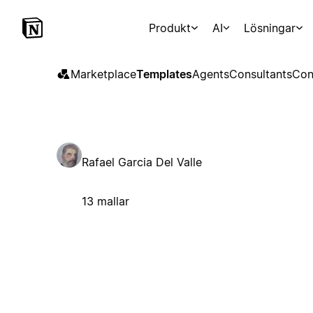
Produkt
AI
Lösningar
Marketplace
Templates
Agents
Consultants
Con
Rafael Garcia Del Valle
13 mallar