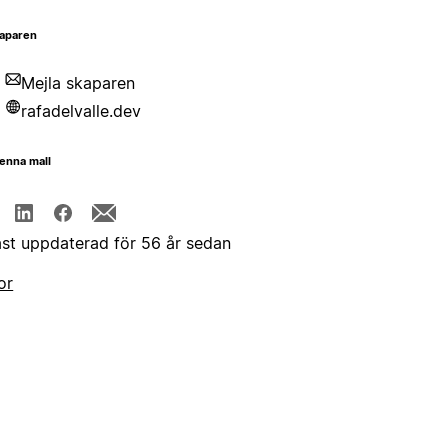
aparen
Mejla skaparen
rafadelvalle.dev
enna mall
st uppdaterad för 56 år sedan
or