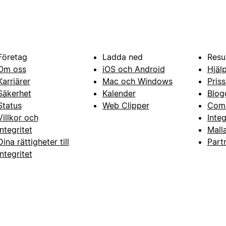
Företag
Ladda ned
Resu
Om oss
iOS och Android
Hjäl
Karriärer
Mac och Windows
Priss
Säkerhet
Kalender
Blog
Status
Web Clipper
Com
Villkor och
Inte
integritet
Mall
Dina rättigheter till
Part
integritet