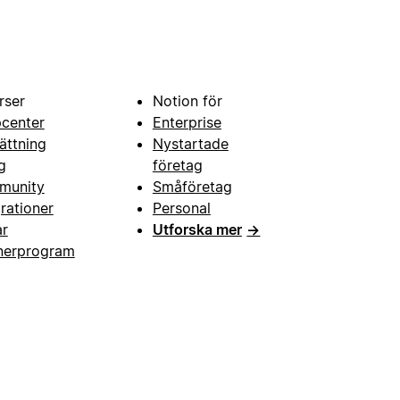
rser
Notion för
pcenter
Enterprise
ättning
Nystartade
g
företag
munity
Småföretag
grationer
Personal
ar
Utforska mer
→
nerprogram