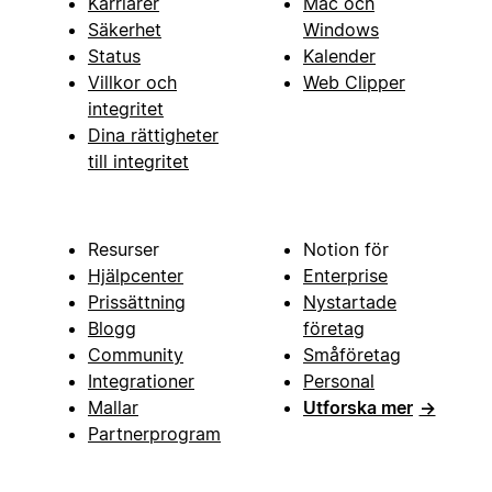
Karriärer
Mac och
Säkerhet
Windows
Status
Kalender
Villkor och
Web Clipper
integritet
Dina rättigheter
till integritet
Resurser
Notion för
Hjälpcenter
Enterprise
Prissättning
Nystartade
Blogg
företag
Community
Småföretag
Integrationer
Personal
Mallar
Utforska mer
→
Partnerprogram