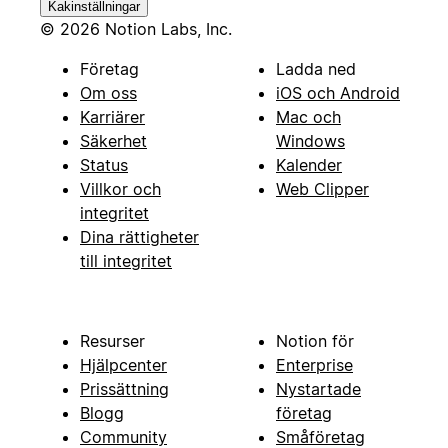
Kakinställningar
© 2026 Notion Labs, Inc.
Företag
Ladda ned
Om oss
iOS och Android
Karriärer
Mac och
Säkerhet
Windows
Status
Kalender
Villkor och
Web Clipper
integritet
Dina rättigheter
till integritet
Resurser
Notion för
Hjälpcenter
Enterprise
Prissättning
Nystartade
Blogg
företag
Community
Småföretag