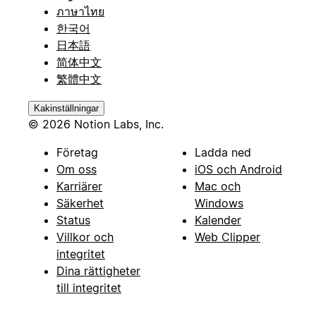
ภาษาไทย
한국어
日本語
简体中文
繁體中文
Kakinställningar
© 2026 Notion Labs, Inc.
Företag
Ladda ned
Om oss
iOS och Android
Karriärer
Mac och
Säkerhet
Windows
Status
Kalender
Villkor och
Web Clipper
integritet
Dina rättigheter
till integritet