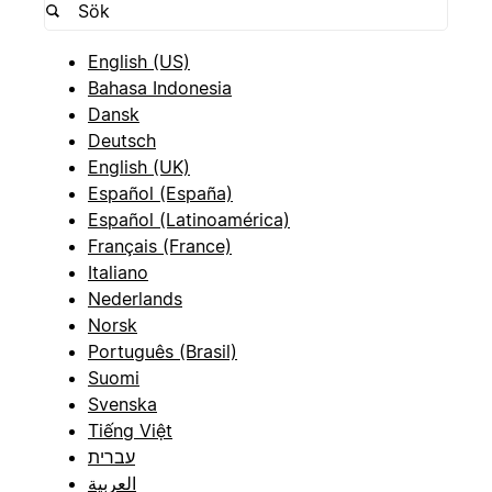
English (US)
Bahasa Indonesia
Dansk
Deutsch
English (UK)
Español (España)
Español (Latinoamérica)
Français (France)
Italiano
Nederlands
Norsk
Português (Brasil)
Suomi
Svenska
Tiếng Việt
עברית
العربية