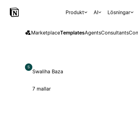
Produkt
AI
Lösningar
Marketplace
Templates
Agents
Consultants
Con
S
Swaliha Baza
7 mallar