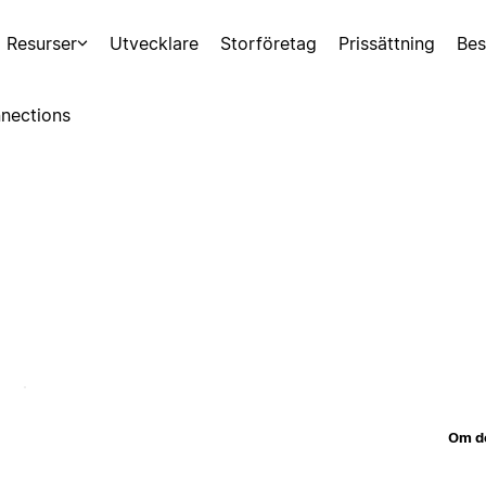
Resurser
Utvecklare
Storföretag
Prissättning
Bes
nections
Om d