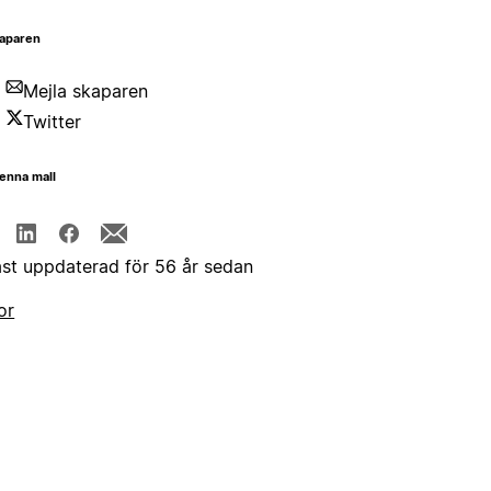
aparen
Mejla skaparen
Twitter
enna mall
st uppdaterad för 56 år sedan
or