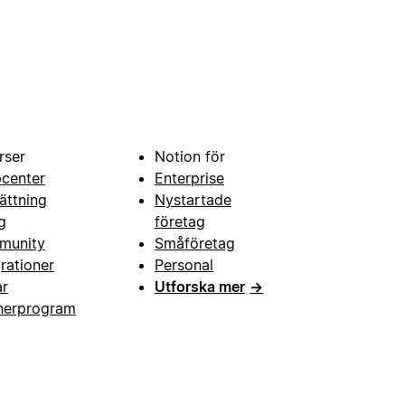
rser
Notion för
pcenter
Enterprise
ättning
Nystartade
g
företag
munity
Småföretag
grationer
Personal
ar
Utforska mer
→
nerprogram