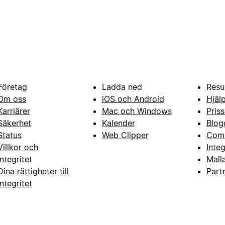
Företag
Ladda ned
Resu
Om oss
iOS och Android
Hjäl
Karriärer
Mac och Windows
Priss
Säkerhet
Kalender
Blog
Status
Web Clipper
Com
Villkor och
Inte
integritet
Mall
Dina rättigheter till
Part
integritet