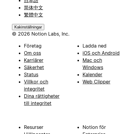
日本語
简体中文
繁體中文
Kakinställningar
© 2026 Notion Labs, Inc.
Företag
Ladda ned
Om oss
iOS och Android
Karriärer
Mac och
Säkerhet
Windows
Status
Kalender
Villkor och
Web Clipper
integritet
Dina rättigheter
till integritet
Resurser
Notion för