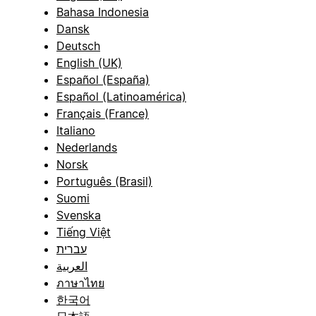
Bahasa Indonesia
Dansk
Deutsch
English (UK)
Español (España)
Español (Latinoamérica)
Français (France)
Italiano
Nederlands
Norsk
Português (Brasil)
Suomi
Svenska
Tiếng Việt
עברית
العربية
ภาษาไทย
한국어