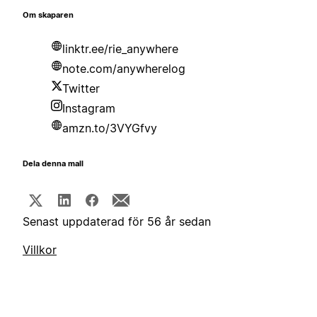
Om skaparen
linktr.ee/rie_anywhere
note.com/anywherelog
Twitter
Instagram
amzn.to/3VYGfvy
Dela denna mall
Senast uppdaterad för 56 år sedan
Villkor