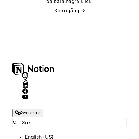
på bara några klick.
Kom igång
→
Svenska
English (US)