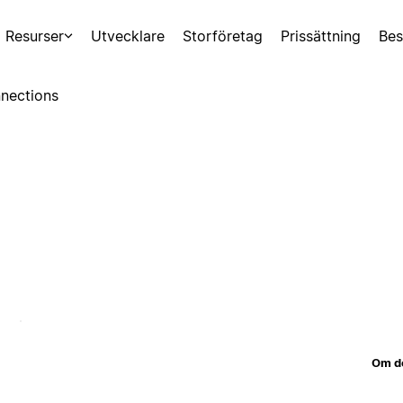
Resurser
Utvecklare
Storföretag
Prissättning
Bes
nections
Om d