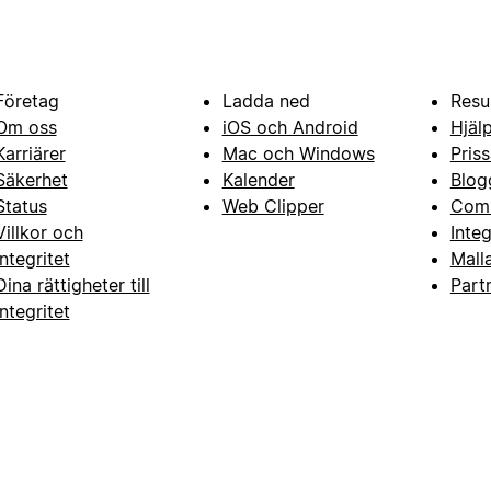
Företag
Ladda ned
Resu
Om oss
iOS och Android
Hjäl
Karriärer
Mac och Windows
Priss
Säkerhet
Kalender
Blog
Status
Web Clipper
Com
Villkor och
Inte
integritet
Mall
Dina rättigheter till
Part
integritet