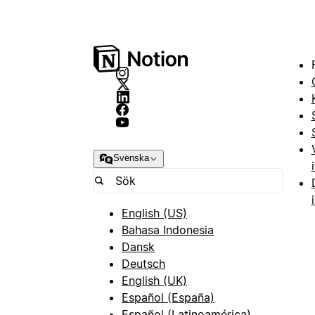
Svenska
English (US)
Bahasa Indonesia
Dansk
Deutsch
English (UK)
Español (España)
Español (Latinoamérica)