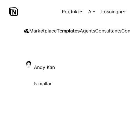
Produkt
AI
Lösningar
Marketplace
Templates
Agents
Consultants
Con
Andy Kan
5 mallar