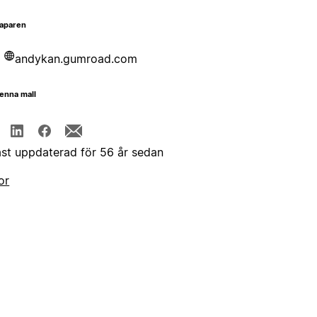
aparen
andykan.gumroad.com
enna mall
st uppdaterad för 56 år sedan
or