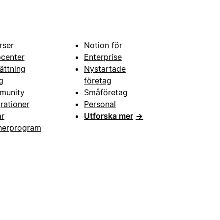
rser
Notion för
pcenter
Enterprise
ättning
Nystartade
g
företag
munity
Småföretag
grationer
Personal
ar
Utforska mer
→
nerprogram