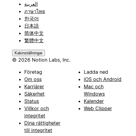
العربية
ภาษาไทย
한국어
日本語
简体中文
繁體中文
Kakinställningar
© 2026 Notion Labs, Inc.
Företag
Ladda ned
Om oss
iOS och Android
Karriärer
Mac och
Säkerhet
Windows
Status
Kalender
Villkor och
Web Clipper
integritet
Dina rättigheter
till integritet