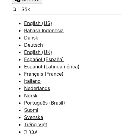
English (US)
Bahasa Indonesia
Dansk
Deutsch
English (UK)
Español (España)
Español (Latinoamérica)
Français (France)
Italiano
Nederlands
Norsk
Português (Brasil)
Suomi
Svenska
Tiếng Việt
עברית