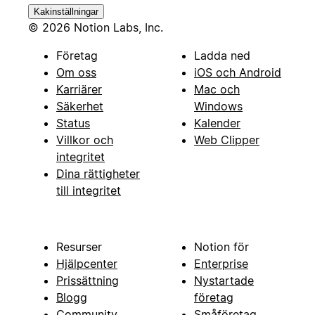
Kakinställningar
© 2026 Notion Labs, Inc.
Företag
Ladda ned
Om oss
iOS och Android
Karriärer
Mac och
Säkerhet
Windows
Status
Kalender
Villkor och
Web Clipper
integritet
Dina rättigheter
till integritet
Resurser
Notion för
Hjälpcenter
Enterprise
Prissättning
Nystartade
Blogg
företag
Community
Småföretag