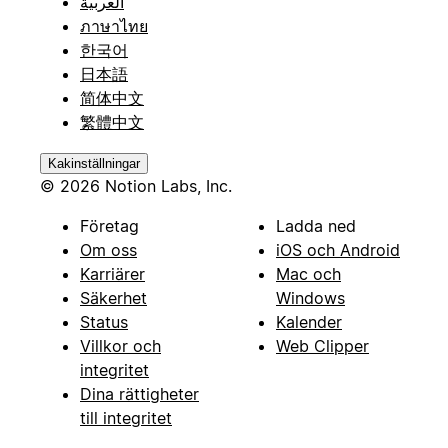
العربية
ภาษาไทย
한국어
日本語
简体中文
繁體中文
Kakinställningar
© 2026 Notion Labs, Inc.
Företag
Ladda ned
Om oss
iOS och Android
Karriärer
Mac och
Säkerhet
Windows
Status
Kalender
Villkor och
Web Clipper
integritet
Dina rättigheter
till integritet