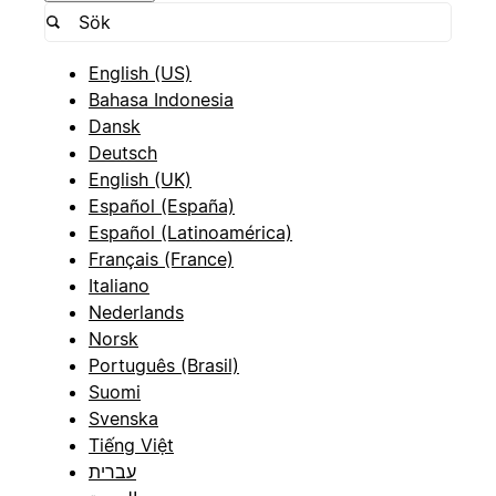
English (US)
Bahasa Indonesia
Dansk
Deutsch
English (UK)
Español (España)
Español (Latinoamérica)
Français (France)
Italiano
Nederlands
Norsk
Português (Brasil)
Suomi
Svenska
Tiếng Việt
עברית