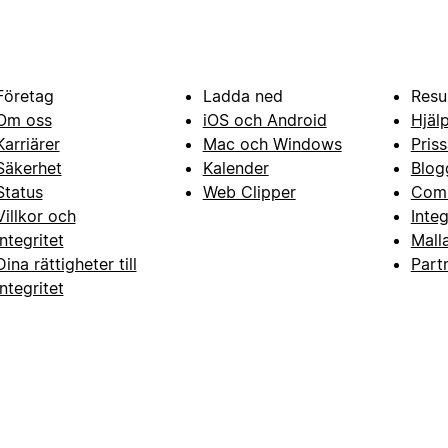
Företag
Ladda ned
Resu
Om oss
iOS och Android
Hjäl
Karriärer
Mac och Windows
Priss
Säkerhet
Kalender
Blog
Status
Web Clipper
Com
Villkor och
Inte
integritet
Mall
Dina rättigheter till
Part
integritet