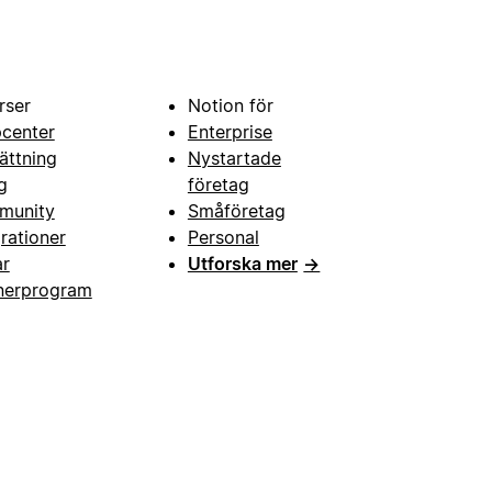
rser
Notion för
pcenter
Enterprise
ättning
Nystartade
g
företag
munity
Småföretag
grationer
Personal
ar
Utforska mer
→
nerprogram