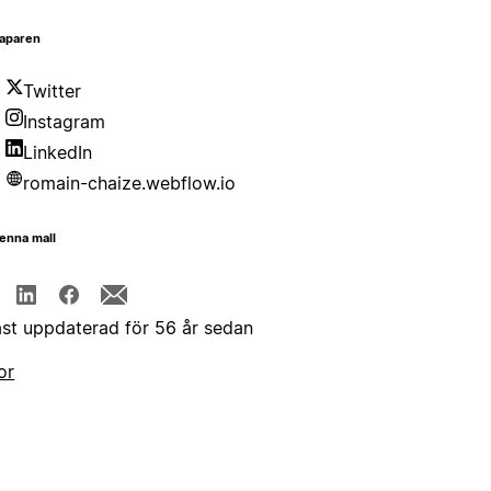
aparen
Twitter
Instagram
LinkedIn
romain-chaize.webflow.io
enna mall
st uppdaterad för 56 år sedan
or