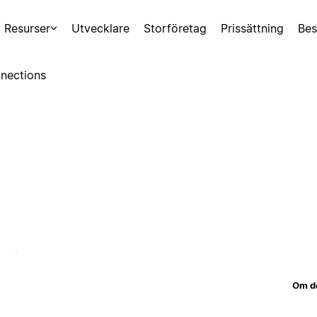
Resurser
Utvecklare
Storföretag
Prissättning
Bes
nections
Om d