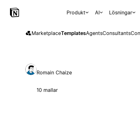
Produkt
AI
Lösningar
Marketplace
Templates
Agents
Consultants
Con
Romain Chaize
10 mallar