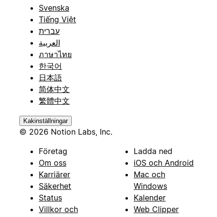
Svenska
Tiếng Việt
עברית
العربية
ภาษาไทย
한국어
日本語
简体中文
繁體中文
Kakinställningar
© 2026 Notion Labs, Inc.
Företag
Ladda ned
Om oss
iOS och Android
Karriärer
Mac och
Säkerhet
Windows
Status
Kalender
Villkor och
Web Clipper