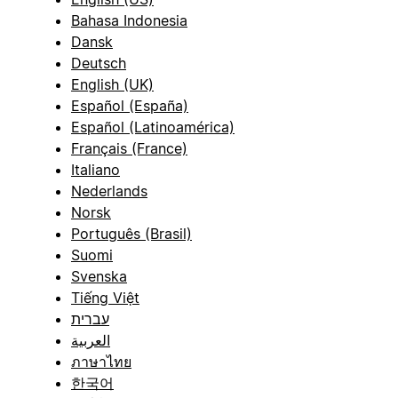
Bahasa Indonesia
Dansk
Deutsch
English (UK)
Español (España)
Español (Latinoamérica)
Français (France)
Italiano
Nederlands
Norsk
Português (Brasil)
Suomi
Svenska
Tiếng Việt
עברית
العربية
ภาษาไทย
한국어