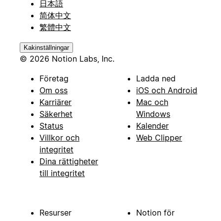
日本語
简体中文
繁體中文
Kakinställningar
© 2026 Notion Labs, Inc.
Företag
Ladda ned
Om oss
iOS och Android
Karriärer
Mac och
Säkerhet
Windows
Status
Kalender
Villkor och
Web Clipper
integritet
Dina rättigheter
till integritet
Resurser
Notion för