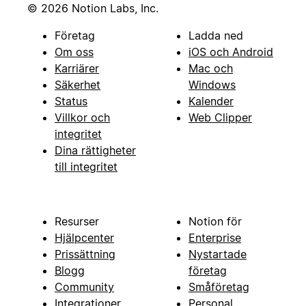
© 2026 Notion Labs, Inc.
Företag
Ladda ned
Om oss
iOS och Android
Karriärer
Mac och
Säkerhet
Windows
Status
Kalender
Villkor och
Web Clipper
integritet
Dina rättigheter
till integritet
Resurser
Notion för
Hjälpcenter
Enterprise
Prissättning
Nystartade
Blogg
företag
Community
Småföretag
Integrationer
Personal