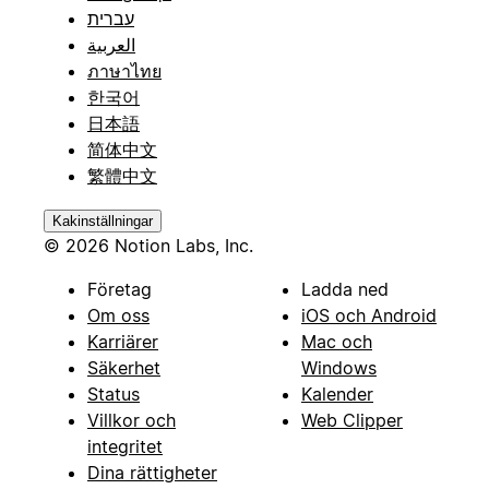
עברית
العربية
ภาษาไทย
한국어
日本語
简体中文
繁體中文
Kakinställningar
© 2026 Notion Labs, Inc.
Företag
Ladda ned
Om oss
iOS och Android
Karriärer
Mac och
Säkerhet
Windows
Status
Kalender
Villkor och
Web Clipper
integritet
Dina rättigheter