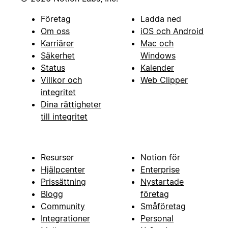
Företag
Ladda ned
Om oss
iOS och Android
Karriärer
Mac och
Säkerhet
Windows
Status
Kalender
Villkor och
Web Clipper
integritet
Dina rättigheter
till integritet
Resurser
Notion för
Hjälpcenter
Enterprise
Prissättning
Nystartade
Blogg
företag
Community
Småföretag
Integrationer
Personal