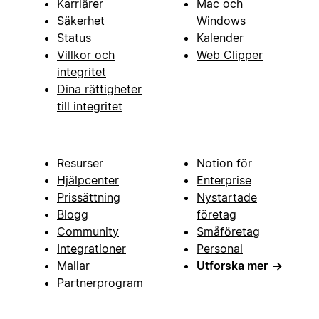
Karriärer
Mac och
Säkerhet
Windows
Status
Kalender
Villkor och
Web Clipper
integritet
Dina rättigheter
till integritet
Resurser
Notion för
Hjälpcenter
Enterprise
Prissättning
Nystartade
Blogg
företag
Community
Småföretag
Integrationer
Personal
Mallar
Utforska mer
→
Partnerprogram