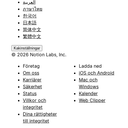
العربية
ภาษาไทย
한국어
日本語
简体中文
繁體中文
Kakinställningar
© 2026 Notion Labs, Inc.
Företag
Ladda ned
Om oss
iOS och Android
Karriärer
Mac och
Säkerhet
Windows
Status
Kalender
Villkor och
Web Clipper
integritet
Dina rättigheter
till integritet