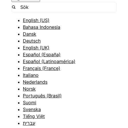
English (US)
Bahasa Indonesia
Dansk
Deutsch
English (UK)
Español (España)
Español (Latinoamérica)
Français (France)
Italiano
Nederlands
Norsk
Português (Brasil)
Suomi
Svenska
Tiếng Việt
עברית