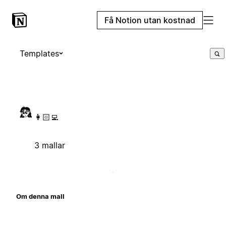
Få Notion utan kostnad
Templates
👩🏻‍💻
3 mallar
Om denna mall