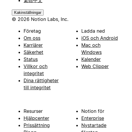
繁體中文
Kakinställningar
© 2026 Notion Labs, Inc.
Företag
Ladda ned
Om oss
iOS och Android
Karriärer
Mac och
Säkerhet
Windows
Status
Kalender
Villkor och
Web Clipper
integritet
Dina rättigheter
till integritet
Resurser
Notion för
Hjälpcenter
Enterprise
Prissättning
Nystartade