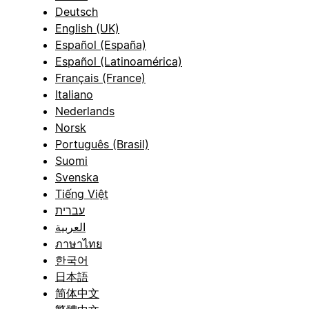
Deutsch
English (UK)
Español (España)
Español (Latinoamérica)
Français (France)
Italiano
Nederlands
Norsk
Português (Brasil)
Suomi
Svenska
Tiếng Việt
עברית
العربية
ภาษาไทย
한국어
日本語
简体中文