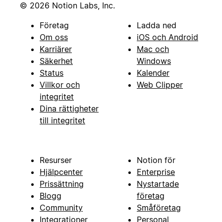
© 2026 Notion Labs, Inc.
Företag
Ladda ned
Om oss
iOS och Android
Karriärer
Mac och
Säkerhet
Windows
Status
Kalender
Villkor och
Web Clipper
integritet
Dina rättigheter
till integritet
Resurser
Notion för
Hjälpcenter
Enterprise
Prissättning
Nystartade
Blogg
företag
Community
Småföretag
Integrationer
Personal