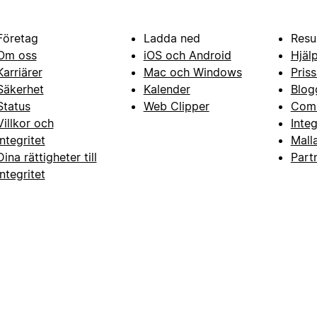
Företag
Ladda ned
Resu
Om oss
iOS och Android
Hjäl
Karriärer
Mac och Windows
Priss
Säkerhet
Kalender
Blog
Status
Web Clipper
Com
Villkor och
Inte
integritet
Mall
Dina rättigheter till
Part
integritet