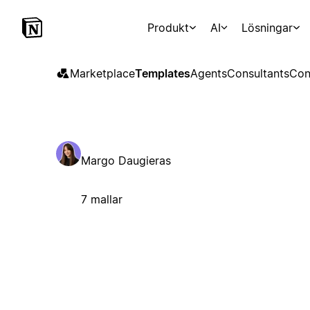
Produkt
AI
Lösningar
Marketplace
Templates
Agents
Consultants
Con
Margo Daugieras
7 mallar