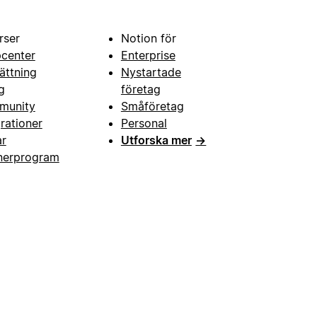
rser
Notion för
pcenter
Enterprise
ättning
Nystartade
g
företag
munity
Småföretag
grationer
Personal
ar
Utforska mer
→
nerprogram