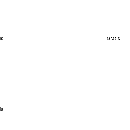
is
Gratis
is