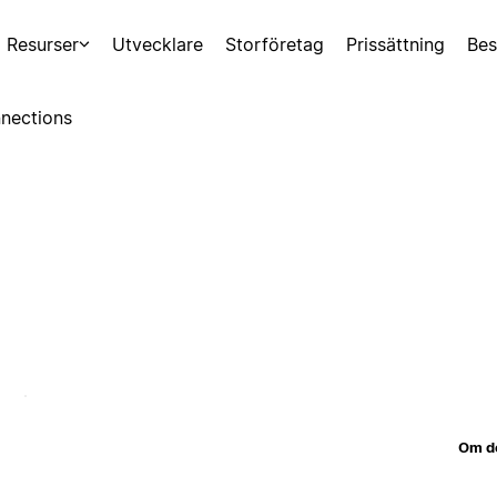
Resurser
Utvecklare
Storföretag
Prissättning
Bes
nections
Om d