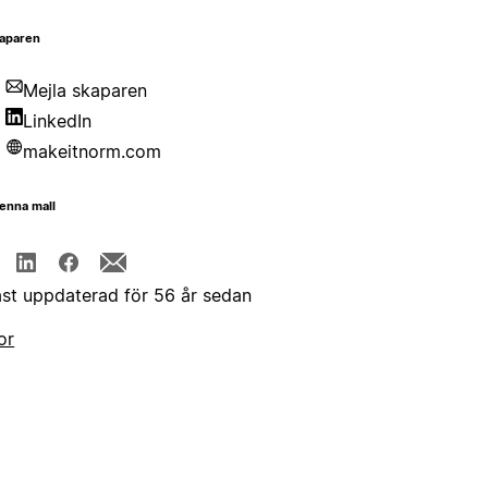
aparen
Mejla skaparen
LinkedIn
makeitnorm.com
enna mall
st uppdaterad för 56 år sedan
or