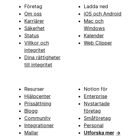
Företag
Ladda ned
Om oss
iOS och Android
Karriärer
Mac och
Säkerhet
Windows
Status
Kalender
Villkor och
Web Clipper
integritet
Dina rättigheter
till integritet
Resurser
Notion för
Hjälpcenter
Enterprise
Prissättning
Nystartade
Blogg
företag
Community
Småföretag
Integrationer
Personal
Mallar
Utforska mer
→