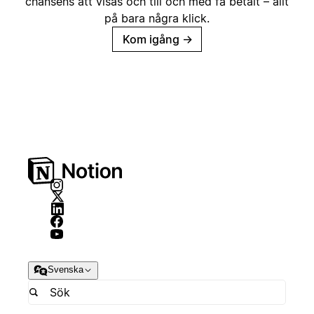
chansens att visas och till och med få betalt – allt
på bara några klick.
Kom igång
→
Svenska