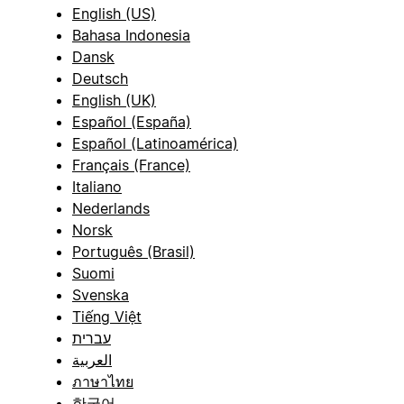
English (US)
Bahasa Indonesia
Dansk
Deutsch
English (UK)
Español (España)
Español (Latinoamérica)
Français (France)
Italiano
Nederlands
Norsk
Português (Brasil)
Suomi
Svenska
Tiếng Việt
עברית
العربية
ภาษาไทย
한국어