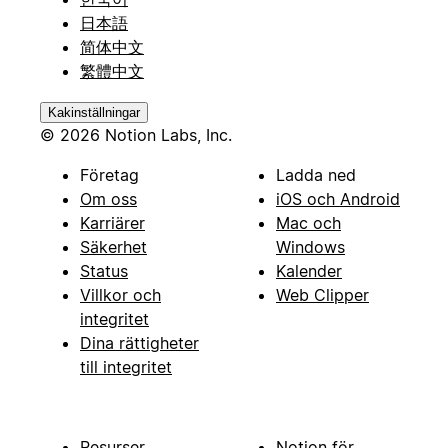
日本語
简体中文
繁體中文
Kakinställningar
© 2026 Notion Labs, Inc.
Företag
Ladda ned
Om oss
iOS och Android
Karriärer
Mac och
Säkerhet
Windows
Status
Kalender
Villkor och
Web Clipper
integritet
Dina rättigheter
till integritet
Resurser
Notion för