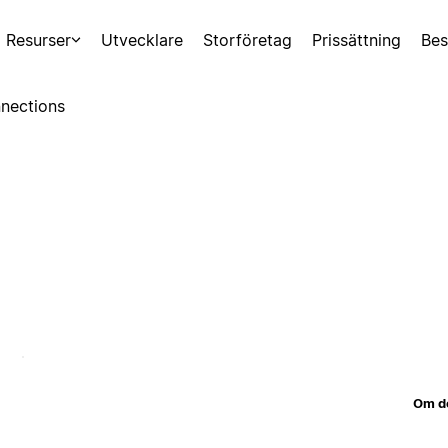
Resurser
Utvecklare
Storföretag
Prissättning
Bes
nections
Om d