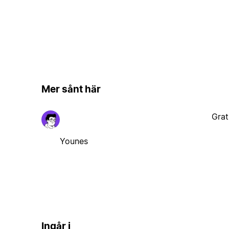
Mer sånt här
Grat
Younes
Ingår i