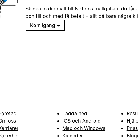
Skicka in din mall till Notions mallgalleri, du får
och till och med få betalt – allt på bara några kl
Kom igång
→
Företag
Ladda ned
Resu
Om oss
iOS och Android
Hjäl
Karriärer
Mac och Windows
Priss
Säkerhet
Kalender
Blog