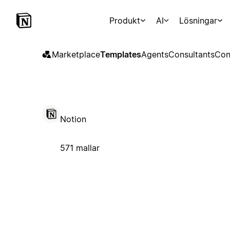
Produkt
AI
Lösningar
Marketplace
Templates
Agents
Consultants
Con
Notion
571 mallar