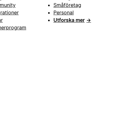
munity
Småföretag
grationer
Personal
ar
Utforska mer
→
nerprogram