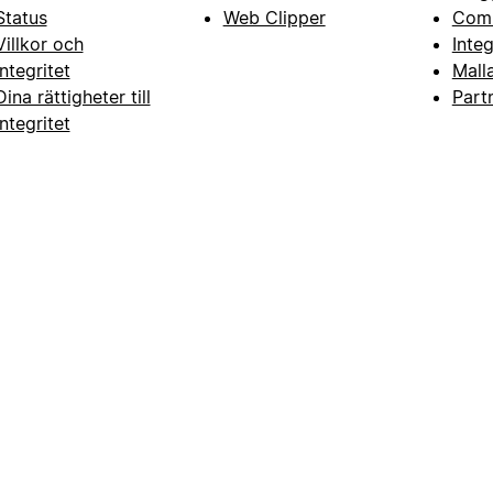
Status
Web Clipper
Com
Villkor och
Inte
integritet
Mall
Dina rättigheter till
Part
integritet