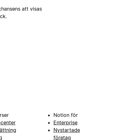
 chansens att visas
ick.
rser
Notion för
pcenter
Enterprise
ättning
Nystartade
g
företag