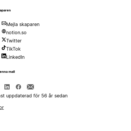
aparen
Mejla skaparen
notion.so
Twitter
TikTok
LinkedIn
enna mall
st uppdaterad för 56 år sedan
or