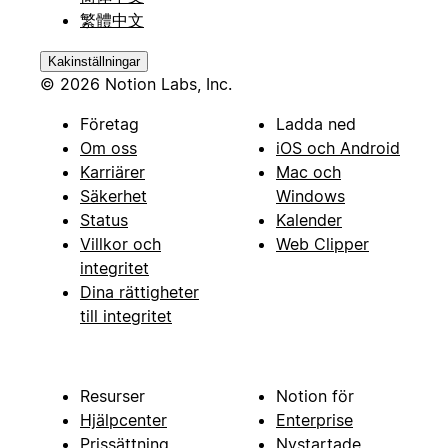
繁體中文
Kakinställningar
© 2026 Notion Labs, Inc.
Företag
Ladda ned
Om oss
iOS och Android
Karriärer
Mac och
Säkerhet
Windows
Status
Kalender
Villkor och
Web Clipper
integritet
Dina rättigheter
till integritet
Resurser
Notion för
Hjälpcenter
Enterprise
Prissättning
Nystartade