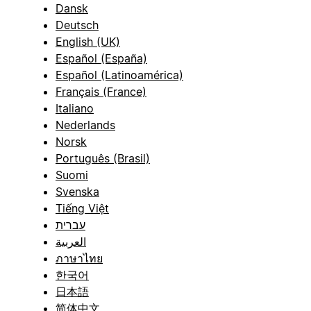
Dansk
Deutsch
English (UK)
Español (España)
Español (Latinoamérica)
Français (France)
Italiano
Nederlands
Norsk
Português (Brasil)
Suomi
Svenska
Tiếng Việt
עברית
العربية
ภาษาไทย
한국어
日本語
简体中文