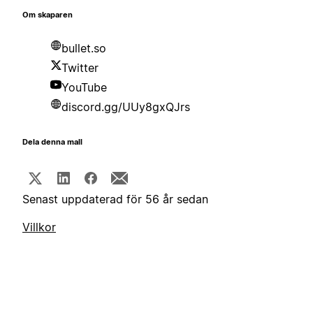
Om skaparen
bullet.so
Twitter
YouTube
discord.gg/UUy8gxQJrs
Dela denna mall
Senast uppdaterad för 56 år sedan
Villkor