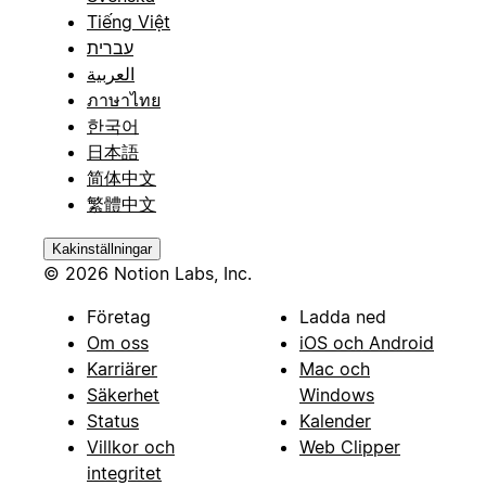
Tiếng Việt
עברית
العربية
ภาษาไทย
한국어
日本語
简体中文
繁體中文
Kakinställningar
© 2026 Notion Labs, Inc.
Företag
Ladda ned
Om oss
iOS och Android
Karriärer
Mac och
Säkerhet
Windows
Status
Kalender
Villkor och
Web Clipper
integritet