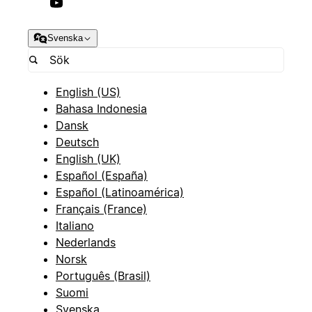
Svenska
English (US)
Bahasa Indonesia
Dansk
Deutsch
English (UK)
Español (España)
Español (Latinoamérica)
Français (France)
Italiano
Nederlands
Norsk
Português (Brasil)
Suomi
Svenska