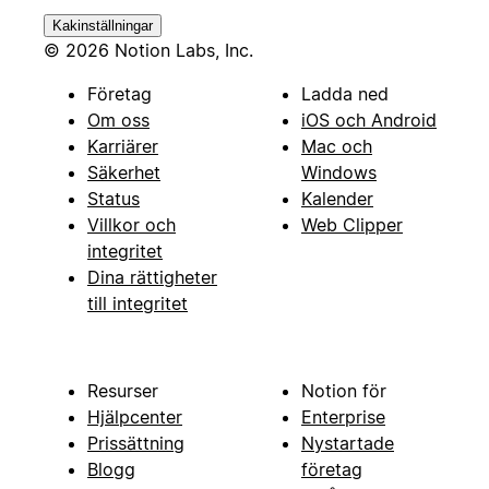
Kakinställningar
© 2026 Notion Labs, Inc.
Företag
Ladda ned
Om oss
iOS och Android
Karriärer
Mac och
Säkerhet
Windows
Status
Kalender
Villkor och
Web Clipper
integritet
Dina rättigheter
till integritet
Resurser
Notion för
Hjälpcenter
Enterprise
Prissättning
Nystartade
Blogg
företag