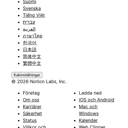
Suomi
Svenska
Tiếng Việt
עברית
العربية
ภาษาไทย
한국어
日本語
简体中文
繁體中文
Kakinställningar
© 2026 Notion Labs, Inc.
Företag
Ladda ned
Om oss
iOS och Android
Karriärer
Mac och
Säkerhet
Windows
Status
Kalender
Villkor och
Web Clipper