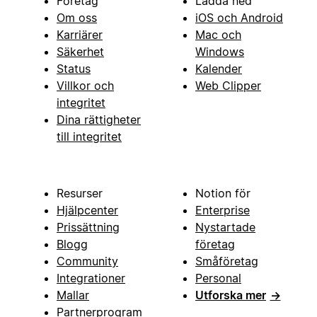
Företag
Ladda ned
Om oss
iOS och Android
Karriärer
Mac och
Säkerhet
Windows
Status
Kalender
Villkor och
Web Clipper
integritet
Dina rättigheter
till integritet
Resurser
Notion för
Hjälpcenter
Enterprise
Prissättning
Nystartade
Blogg
företag
Community
Småföretag
Integrationer
Personal
Mallar
Utforska mer
→
Partnerprogram