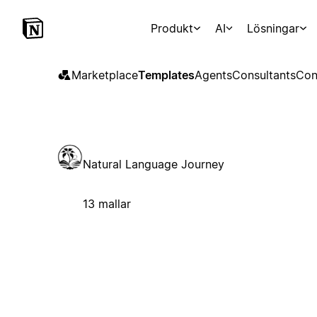
Produkt
AI
Lösningar
Marketplace
Templates
Agents
Consultants
Con
Natural Language Journey
13 mallar