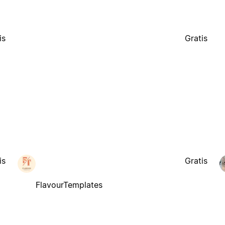
is
Gratis
is
Gratis
FlavourTemplates