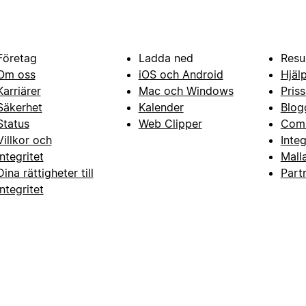
Företag
Ladda ned
Resu
Om oss
iOS och Android
Hjäl
Karriärer
Mac och Windows
Priss
Säkerhet
Kalender
Blog
Status
Web Clipper
Com
Villkor och
Inte
integritet
Mall
Dina rättigheter till
Part
integritet