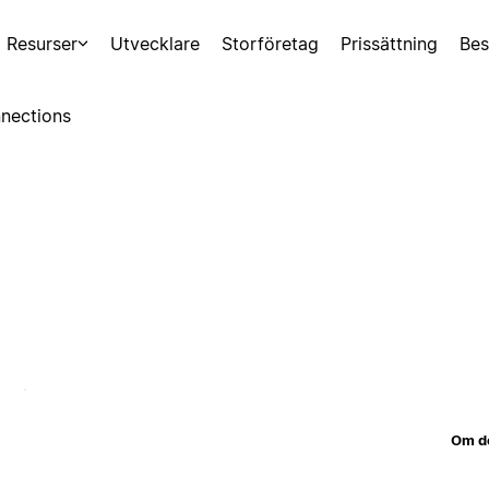
Resurser
Utvecklare
Storföretag
Prissättning
Bes
nections
Om d