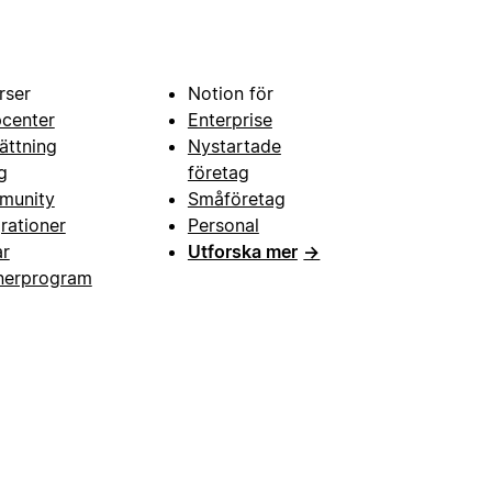
rser
Notion för
pcenter
Enterprise
ättning
Nystartade
g
företag
munity
Småföretag
grationer
Personal
ar
Utforska mer
→
nerprogram