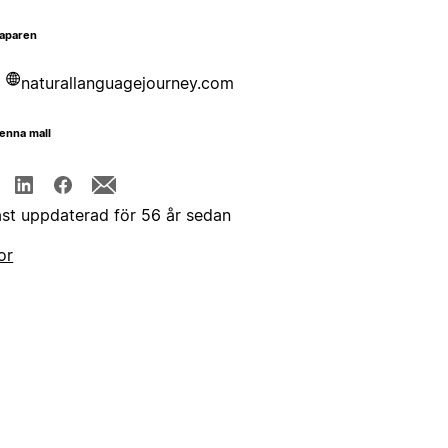
aparen
naturallanguagejourney.com
enna mall
st uppdaterad för 56 år sedan
or