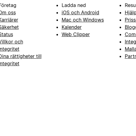
Företag
Ladda ned
Resu
Om oss
iOS och Android
Hjäl
Karriärer
Mac och Windows
Priss
Säkerhet
Kalender
Blog
Status
Web Clipper
Com
Villkor och
Inte
integritet
Mall
Dina rättigheter till
Part
integritet