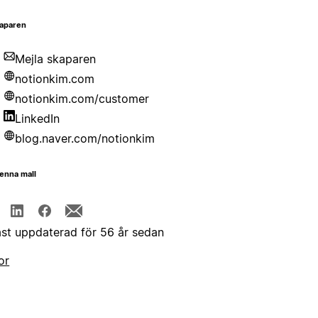
aparen
Mejla skaparen
notionkim.com
notionkim.com/customer
LinkedIn
blog.naver.com/notionkim
enna mall
st uppdaterad för 56 år sedan
or