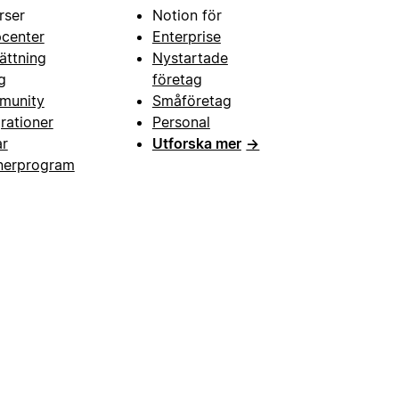
rser
Notion för
pcenter
Enterprise
ättning
Nystartade
g
företag
munity
Småföretag
grationer
Personal
ar
Utforska mer
→
nerprogram