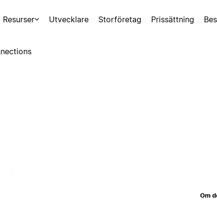
Resurser
Utvecklare
Storföretag
Prissättning
Bes
nections
Om d