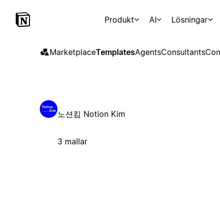
Produkt
AI
Lösningar
Marketplace
Templates
Agents
Consultants
Con
노션킴 Notion Kim
3 mallar