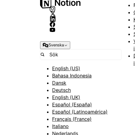
Svenska
English (US)
Bahasa Indonesia
Dansk
Deutsch
English (UK)
Español (España)
Español (Latinoamérica)
Français (France)
Italiano
Nederlands