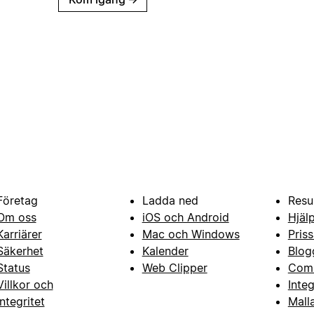
Företag
Ladda ned
Resu
Om oss
iOS och Android
Hjäl
Karriärer
Mac och Windows
Priss
Säkerhet
Kalender
Blog
Status
Web Clipper
Com
Villkor och
Inte
integritet
Mall