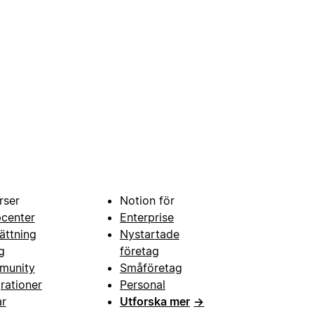
rser
Notion för
pcenter
Enterprise
ättning
Nystartade
g
företag
munity
Småföretag
grationer
Personal
ar
Utforska mer
→