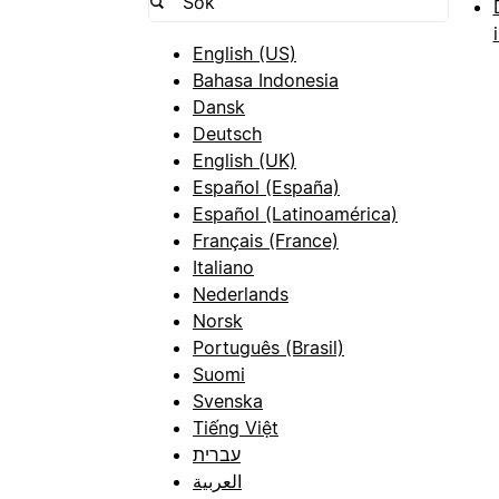
English (US)
Bahasa Indonesia
Dansk
Deutsch
English (UK)
Español (España)
Español (Latinoamérica)
Français (France)
Italiano
Nederlands
Norsk
Português (Brasil)
Suomi
Svenska
Tiếng Việt
עברית
العربية