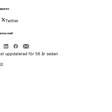
aparen
Twitter
enna mall
st uppdaterad för 56 år sedan
or