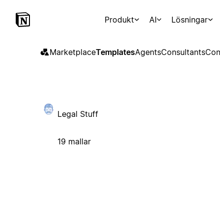
Produkt
AI
Lösningar
Marketplace
Templates
Agents
Consultants
Con
Legal Stuff
19 mallar