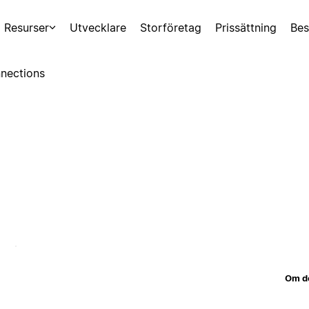
Resurser
Utvecklare
Storföretag
Prissättning
Bes
nections
Om d