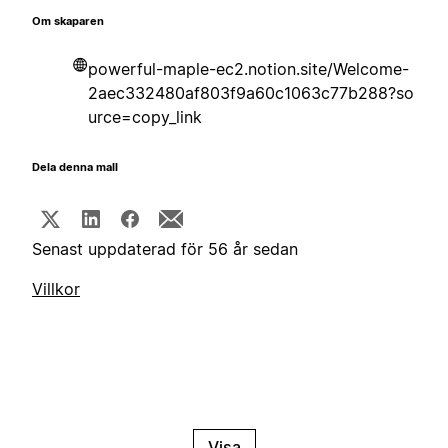
Om skaparen
powerful-maple-ec2.notion.site/Welcome-
2aec332480af803f9a60c1063c77b288?so
urce=copy_link
Dela denna mall
Senast uppdaterad för 56 år sedan
Villkor
Visa