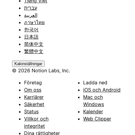
Tiếng Việt
עברית
العربية
ภาษาไทย
한국어
日本語
简体中文
繁體中文
Kakinställningar
© 2026 Notion Labs, Inc.
Företag
Ladda ned
Om oss
iOS och Android
Karriärer
Mac och
Säkerhet
Windows
Status
Kalender
Villkor och
Web Clipper
integritet
Dina rättigheter