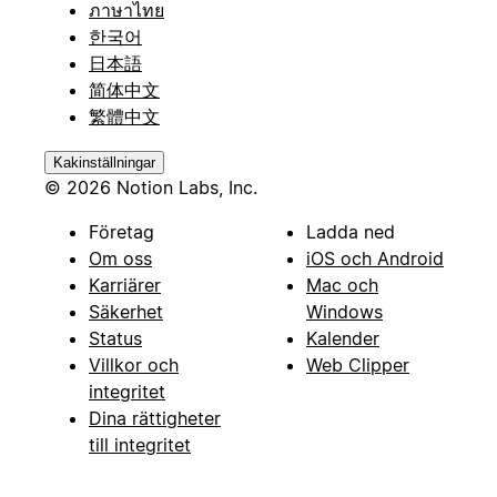
ภาษาไทย
한국어
日本語
简体中文
繁體中文
Kakinställningar
© 2026 Notion Labs, Inc.
Företag
Ladda ned
Om oss
iOS och Android
Karriärer
Mac och
Säkerhet
Windows
Status
Kalender
Villkor och
Web Clipper
integritet
Dina rättigheter
till integritet