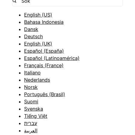
English (US)
Bahasa Indonesia
Dansk
Deutsch
English (UK)
Español (España)
Español (Latinoamérica)
Français (France)
Italiano
Nederlands
Norsk
Português (Brasil)
Suomi
Svenska
Tiếng Việt
עברית
العربية