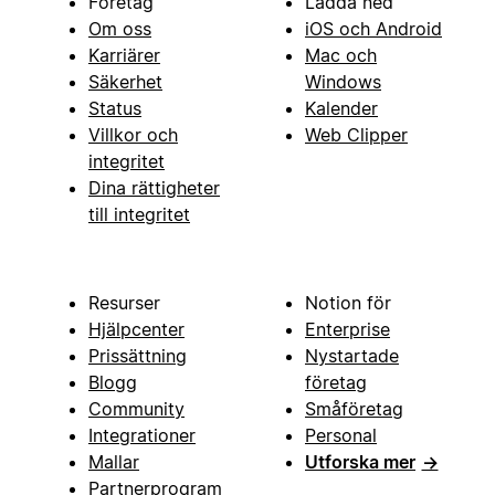
Företag
Ladda ned
Om oss
iOS och Android
Karriärer
Mac och
Säkerhet
Windows
Status
Kalender
Villkor och
Web Clipper
integritet
Dina rättigheter
till integritet
Resurser
Notion för
Hjälpcenter
Enterprise
Prissättning
Nystartade
Blogg
företag
Community
Småföretag
Integrationer
Personal
Mallar
Utforska mer
→
Partnerprogram