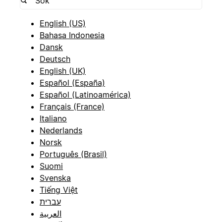
English (US)
Bahasa Indonesia
Dansk
Deutsch
English (UK)
Español (España)
Español (Latinoamérica)
Français (France)
Italiano
Nederlands
Norsk
Português (Brasil)
Suomi
Svenska
Tiếng Việt
עברית
العربية