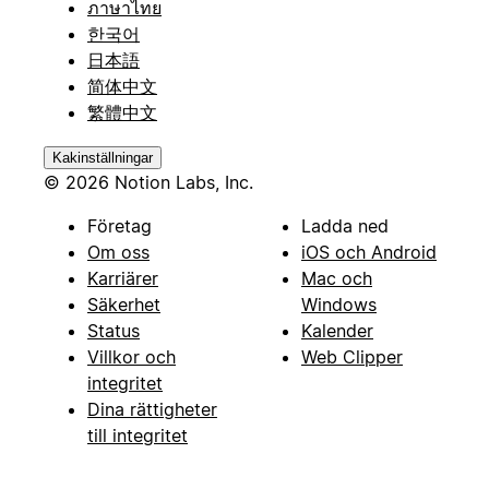
ภาษาไทย
한국어
日本語
简体中文
繁體中文
Kakinställningar
© 2026 Notion Labs, Inc.
Företag
Ladda ned
Om oss
iOS och Android
Karriärer
Mac och
Säkerhet
Windows
Status
Kalender
Villkor och
Web Clipper
integritet
Dina rättigheter
till integritet