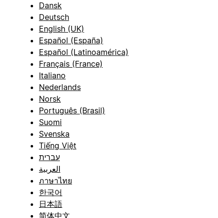
Dansk
Deutsch
English (UK)
Español (España)
Español (Latinoamérica)
Français (France)
Italiano
Nederlands
Norsk
Português (Brasil)
Suomi
Svenska
Tiếng Việt
עברית
العربية
ภาษาไทย
한국어
日本語
简体中文