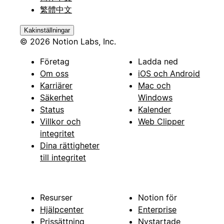
繁體中文
Kakinställningar
© 2026 Notion Labs, Inc.
Företag
Ladda ned
Om oss
iOS och Android
Karriärer
Mac och
Säkerhet
Windows
Status
Kalender
Villkor och
Web Clipper
integritet
Dina rättigheter
till integritet
Resurser
Notion för
Hjälpcenter
Enterprise
Prissättning
Nystartade