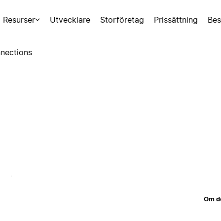
Resurser
Utvecklare
Storföretag
Prissättning
Bes
nections
Om d