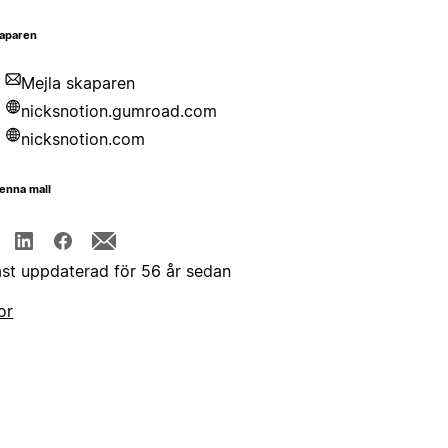
aparen
Mejla skaparen
nicksnotion.gumroad.com
nicksnotion.com
enna mall
st uppdaterad för 56 år sedan
or