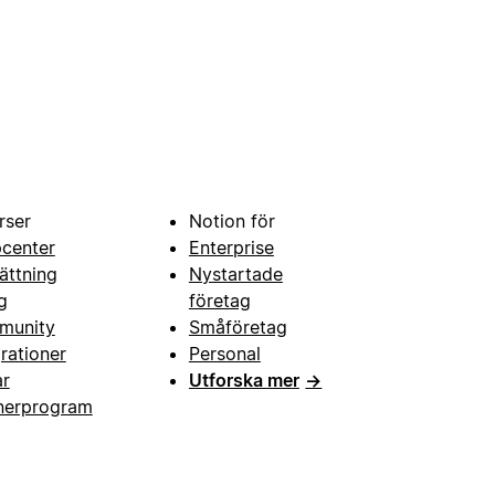
rser
Notion för
pcenter
Enterprise
ättning
Nystartade
g
företag
munity
Småföretag
grationer
Personal
ar
Utforska mer
→
nerprogram