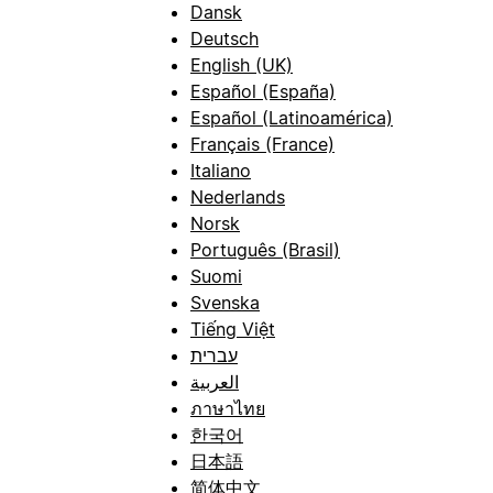
Dansk
Deutsch
English (UK)
Español (España)
Español (Latinoamérica)
Français (France)
Italiano
Nederlands
Norsk
Português (Brasil)
Suomi
Svenska
Tiếng Việt
עברית
العربية
ภาษาไทย
한국어
日本語
简体中文