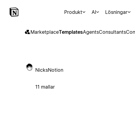
Produkt
AI
Lösningar
Marketplace
Templates
Agents
Consultants
Con
NicksNotion
11 mallar