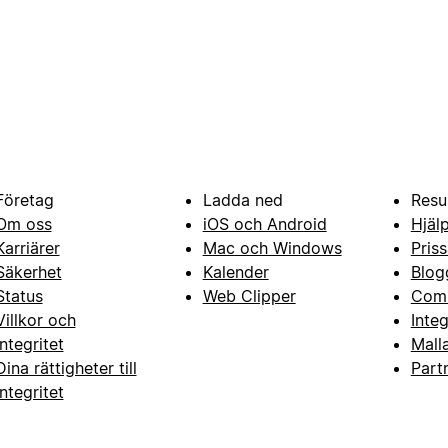
Företag
Ladda ned
Resu
Om oss
iOS och Android
Hjäl
Karriärer
Mac och Windows
Priss
Säkerhet
Kalender
Blog
Status
Web Clipper
Com
Villkor och
Inte
integritet
Mall
Dina rättigheter till
Part
integritet