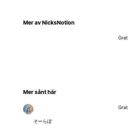
Mer av NicksNotion
Grat
Mer sånt här
Grat
そーらぼ