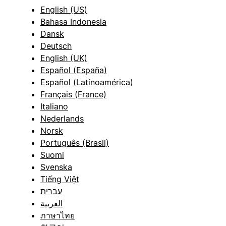
English (US)
Bahasa Indonesia
Dansk
Deutsch
English (UK)
Español (España)
Español (Latinoamérica)
Français (France)
Italiano
Nederlands
Norsk
Português (Brasil)
Suomi
Svenska
Tiếng Việt
עברית
العربية
ภาษาไทย