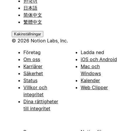
한국어
日本語
简体中文
繁體中文
Kakinställningar
© 2026 Notion Labs, Inc.
Företag
Ladda ned
Om oss
iOS och Android
Karriärer
Mac och
Säkerhet
Windows
Status
Kalender
Villkor och
Web Clipper
integritet
Dina rättigheter
till integritet