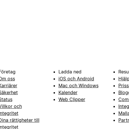
Företag
Ladda ned
Resu
Om oss
iOS och Android
Hjäl
Karriärer
Mac och Windows
Priss
Säkerhet
Kalender
Blog
Status
Web Clipper
Com
Villkor och
Inte
integritet
Mall
Dina rättigheter till
Part
integritet