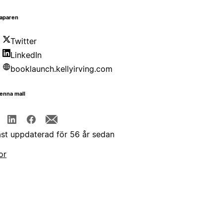
aparen
Twitter
LinkedIn
booklaunch.kellyirving.com
enna mall
st uppdaterad för 56 år sedan
or