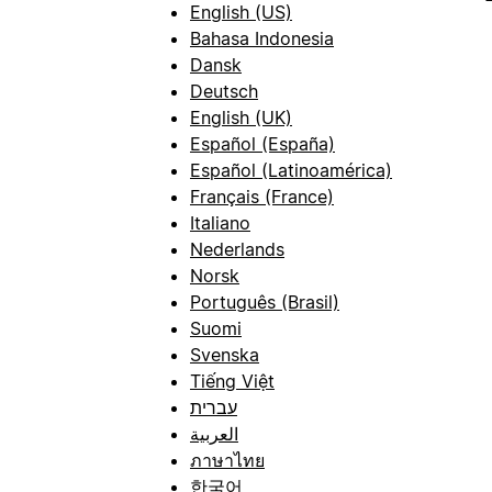
English (US)
Bahasa Indonesia
Dansk
Deutsch
English (UK)
Español (España)
Español (Latinoamérica)
Français (France)
Italiano
Nederlands
Norsk
Português (Brasil)
Suomi
Svenska
Tiếng Việt
עברית
العربية
ภาษาไทย
한국어