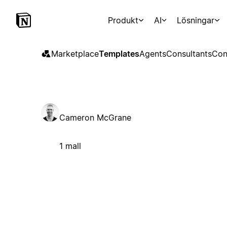
Produkt
AI
Lösningar
Marketplace
Templates
Agents
Consultants
Con
Cameron McGrane
1 mall