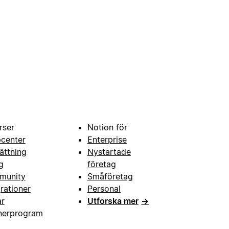
rser
Notion för
pcenter
Enterprise
ättning
Nystartade
g
företag
munity
Småföretag
grationer
Personal
ar
Utforska mer
→
nerprogram