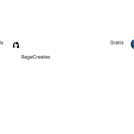
is
Gratis
RageCreates