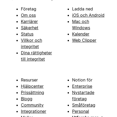
Företag
Ladda ned
Om oss
iOS och Android
Karriärer
Mac och
Säkerhet
Windows
Status
Kalender
Villkor och
Web Clipper
integritet
Dina rättigheter
till integritet
Resurser
Notion för
Hjälpcenter
Enterprise
Prissättning
Nystartade
Blogg
företag
Community
Småföretag
Integrationer
Personal