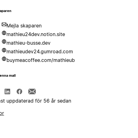
aparen
Mejla skaparen
mathieu24dev.notion.site
mathieu-busse.dev
mathieudev24.gumroad.com
buymeacoffee.com/mathieub
enna mall
st uppdaterad för 56 år sedan
or