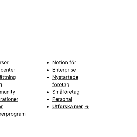
rser
Notion för
pcenter
Enterprise
ättning
Nystartade
g
företag
munity
Småföretag
grationer
Personal
ar
Utforska mer
→
nerprogram