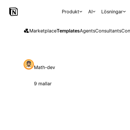
Produkt
AI
Lösningar
Marketplace
Templates
Agents
Consultants
Con
Math-dev
9 mallar