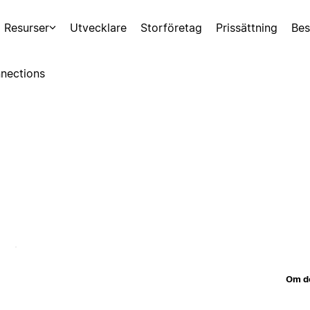
Resurser
Utvecklare
Storföretag
Prissättning
Bes
nections
Om d