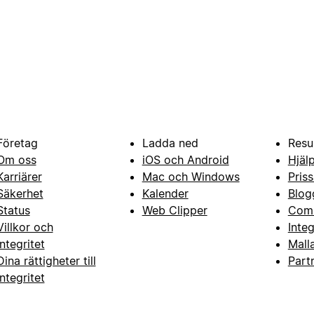
Företag
Ladda ned
Resu
Om oss
iOS och Android
Hjäl
Karriärer
Mac och Windows
Priss
Säkerhet
Kalender
Blog
Status
Web Clipper
Com
Villkor och
Inte
integritet
Mall
Dina rättigheter till
Part
integritet