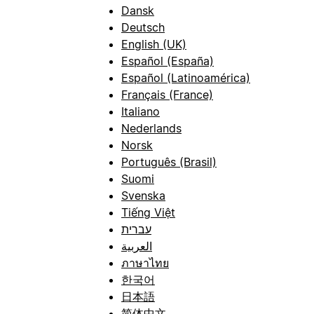
Dansk
Deutsch
English (UK)
Español (España)
Español (Latinoamérica)
Français (France)
Italiano
Nederlands
Norsk
Português (Brasil)
Suomi
Svenska
Tiếng Việt
עברית
العربية
ภาษาไทย
한국어
日本語
简体中文