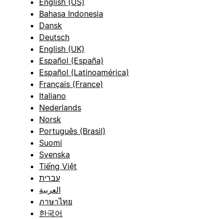
English (US)
Bahasa Indonesia
Dansk
Deutsch
English (UK)
Español (España)
Español (Latinoamérica)
Français (France)
Italiano
Nederlands
Norsk
Português (Brasil)
Suomi
Svenska
Tiếng Việt
עברית
العربية
ภาษาไทย
한국어