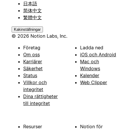
日本語
简体中文
繁體中文
Kakinställningar
© 2026 Notion Labs, Inc.
Företag
Ladda ned
Om oss
iOS och Android
Karriärer
Mac och
Säkerhet
Windows
Status
Kalender
Villkor och
Web Clipper
integritet
Dina rättigheter
till integritet
Resurser
Notion för