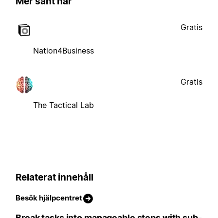
Mer sånt här
Gratis
Nation4Business
Gratis
The Tactical Lab
Relaterat innehåll
Besök hjälpcentret
Break tasks into manageable steps with sub-