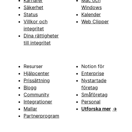
Karriärer
Mac och
Säkerhet
Windows
Status
Kalender
Villkor och
Web Clipper
integritet
Dina rättigheter
till integritet
Resurser
Notion för
Hjälpcenter
Enterprise
Prissättning
Nystartade
Blogg
företag
Community
Småföretag
Integrationer
Personal
Mallar
Utforska mer
→
Partnerprogram