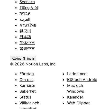
Svenska
Tiếng Việt
עברית
العربية
ภาษาไทย
한국어
日本語
简体中文
繁體中文
Kakinställningar
© 2026 Notion Labs, Inc.
Företag
Ladda ned
Om oss
iOS och Android
Karriärer
Mac och
Säkerhet
Windows
Status
Kalender
Villkor och
Web Clipper
integritet