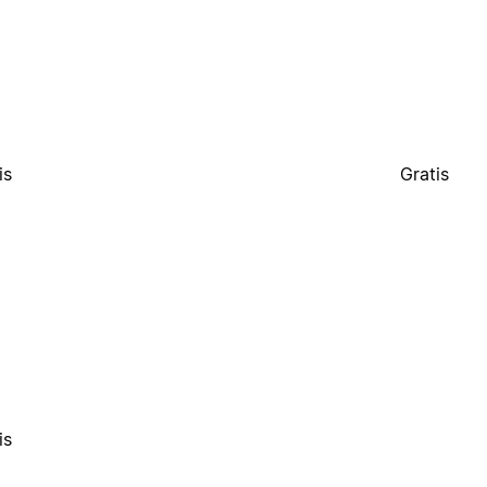
is
Gratis
is