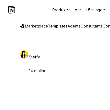
Produkt
AI
Lösningar
Marketplace
Templates
Agents
Consultants
Con
Steffy
14 mallar