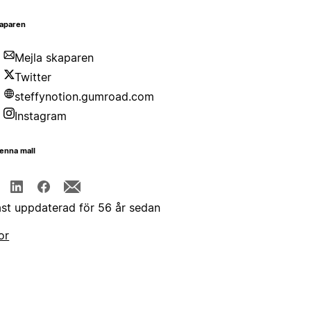
aparen
Mejla skaparen
Twitter
steffynotion.gumroad.com
Instagram
enna mall
st uppdaterad för 56 år sedan
or