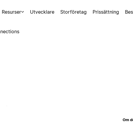
Resurser
Utvecklare
Storföretag
Prissättning
Bes
nections
Om d