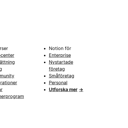
rser
Notion för
pcenter
Enterprise
ättning
Nystartade
g
företag
munity
Småföretag
grationer
Personal
ar
Utforska mer
→
nerprogram