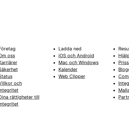
Företag
Ladda ned
Resu
Om oss
iOS och Android
Hjäl
Karriärer
Mac och Windows
Priss
Säkerhet
Kalender
Blog
Status
Web Clipper
Com
Villkor och
Inte
integritet
Mall
Dina rättigheter till
Part
integritet