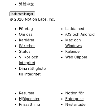
繁體中文
Kakinställningar
© 2026 Notion Labs, Inc.
Företag
Ladda ned
Om oss
iOS och Android
Karriärer
Mac och
Säkerhet
Windows
Status
Kalender
Villkor och
Web Clipper
integritet
Dina rättigheter
till integritet
Resurser
Notion för
Hjälpcenter
Enterprise
Prissättning
Nystartade