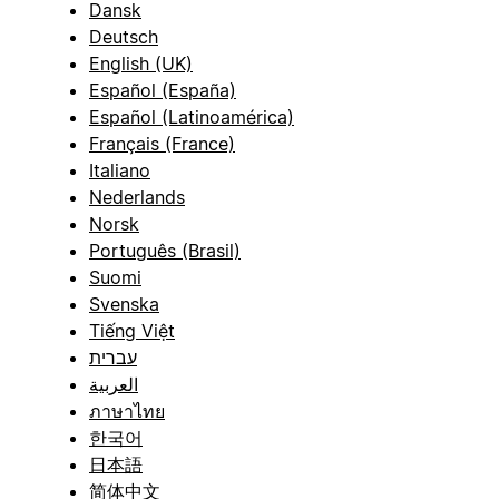
Dansk
Deutsch
English (UK)
Español (España)
Español (Latinoamérica)
Français (France)
Italiano
Nederlands
Norsk
Português (Brasil)
Suomi
Svenska
Tiếng Việt
עברית
العربية
ภาษาไทย
한국어
日本語
简体中文