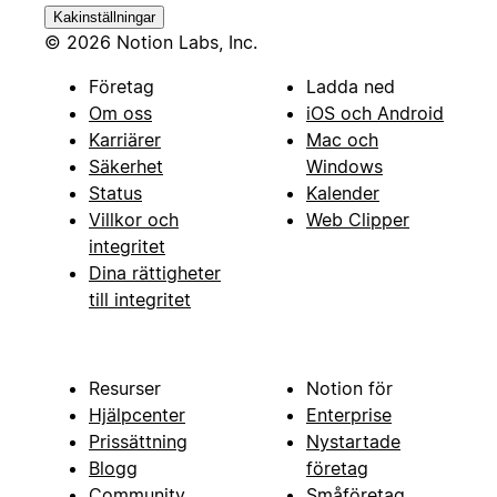
Kakinställningar
© 2026 Notion Labs, Inc.
Företag
Ladda ned
Om oss
iOS och Android
Karriärer
Mac och
Säkerhet
Windows
Status
Kalender
Villkor och
Web Clipper
integritet
Dina rättigheter
till integritet
Resurser
Notion för
Hjälpcenter
Enterprise
Prissättning
Nystartade
Blogg
företag
Community
Småföretag