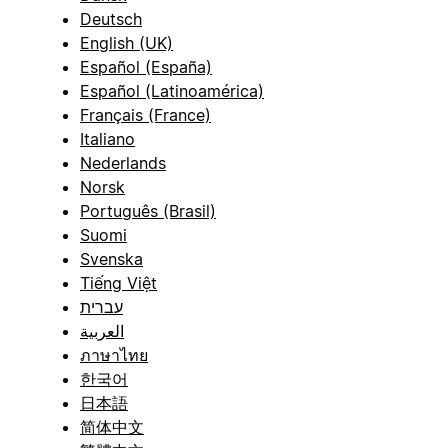
Deutsch
English (UK)
Español (España)
Español (Latinoamérica)
Français (France)
Italiano
Nederlands
Norsk
Português (Brasil)
Suomi
Svenska
Tiếng Việt
עברית
العربية
ภาษาไทย
한국어
日本語
简体中文