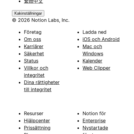
繁體中文
Kakinställningar
© 2026 Notion Labs, Inc.
Företag
Ladda ned
Om oss
iOS och Android
Karriärer
Mac och
Säkerhet
Windows
Status
Kalender
Villkor och
Web Clipper
integritet
Dina rättigheter
till integritet
Resurser
Notion för
Hjälpcenter
Enterprise
Prissättning
Nystartade