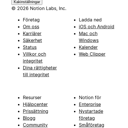
Kakinställningar
© 2026 Notion Labs, Inc.
Företag
Ladda ned
Om oss
iOS och Android
Karriärer
Mac och
Säkerhet
Windows
Status
Kalender
Villkor och
Web Clipper
integritet
Dina rättigheter
till integritet
Resurser
Notion för
Hjälpcenter
Enterprise
Prissättning
Nystartade
Blogg
företag
Community
Småföretag